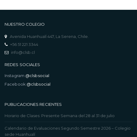
NUESTRO COLEGIO
Avenida Huanhualí 447, La Serena, Chile.
+56 51 221 3344
info@clsb.cl
REDES SOCIALES
Instagram
@clsbsocial
Facebook
@clsbsocial
PUBLICACIONES RECIENTES
Horario de Clases: Presente Semana del 28 al 31 de julio
Calendario de Evaluaciones Segundo Semestre 2026 – Colegio
sede Huanhualí