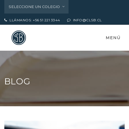
SELECCIONE UN COLEGIO
LLÁMANOS: +56 51 221 3344
INFO@CLSB.CL
MENÚ
BLOG