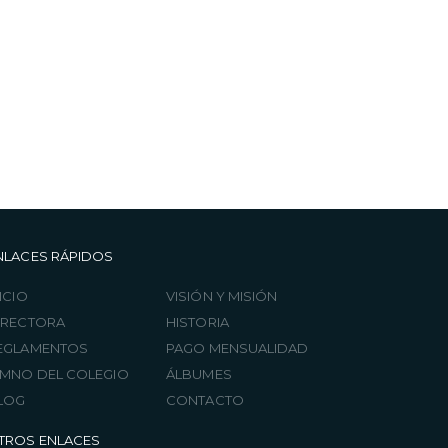
NLACES RÁPIDOS
ICIO
VISIÓN Y MISIÓN
IRECTORA
HISTORIA
EGLAMENTOS
PAGO MENSUALIDAD
IMNO DEL COLEGIO
ÁLBUMES
LOG
CONTACTO
TROS ENLACES