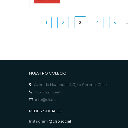
3
.
1
2
4
5
NUESTRO COLEGIO
Avenida Huanhualí 447, La Serena, Chile.
+56 51 221 3344
info@clsb.cl
REDES SOCIALES
Instagram
@clsbsocial