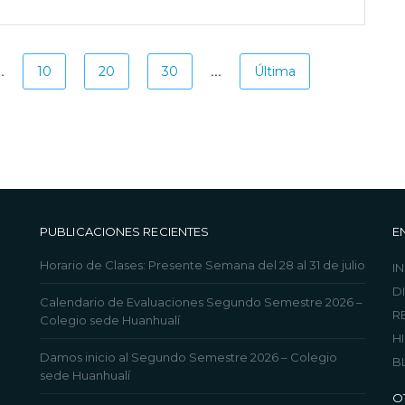
..
...
10
20
30
Última
PUBLICACIONES RECIENTES
E
Horario de Clases: Presente Semana del 28 al 31 de julio
IN
D
Calendario de Evaluaciones Segundo Semestre 2026 –
R
Colegio sede Huanhualí
H
Damos inicio al Segundo Semestre 2026 – Colegio
B
sede Huanhualí
O