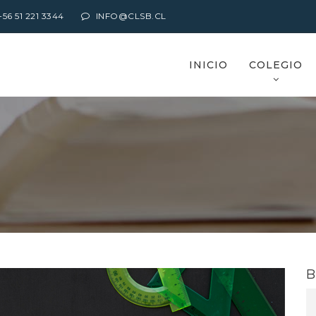
6 51 221 3344
INFO@CLSB.CL
INICIO
COLEGIO
B