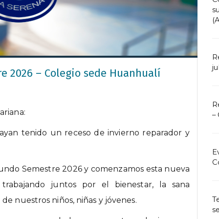
s
(
R
ju
e 2026 – Colegio sede Huanhualí
R
ariana:
–
ayan tenido un receso de invierno reparador y
E
C
 Segundo Semestre 2026 y comenzamos esta nueva
rabajando juntos por el bienestar, la sana
T
de nuestros niños, niñas y jóvenes.
s