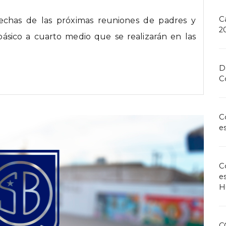
C
echas de las próximas reuniones de padres y
2
ásico a cuarto medio que se realizarán en las
D
C
C
e
C
e
H
C