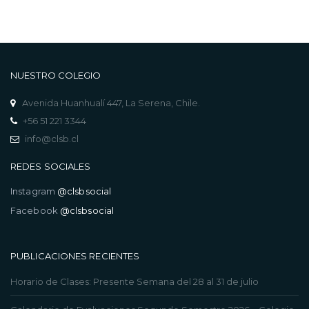
NUESTRO COLEGIO
Avenida Huanhualí 447, La Serena, Chile.
+56 51 221 3344
info@clsb.cl
REDES SOCIALES
Instagram
@clsbsocial
Facebook
@clsbsocial
PUBLICACIONES RECIENTES
Horario de Clases: Presente Semana del 28 al 31 de julio