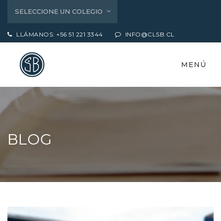
SELECCIONE UN COLEGIO
LLÁMANOS: +56 51 221 3344
INFO@CLSB.CL
MENÚ
BLOG