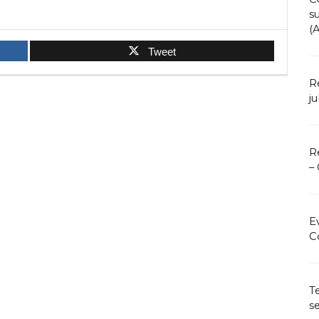
s
(
Tweet
R
ju
R
–
E
C
T
s