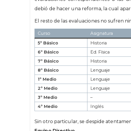
debió de hacer una reforma, la cual apar
El resto de las evaluaciones no sufren ni
Curso
Asignatura
5º Básico
Historia
6º Básico
Ed. Física
7º Básico
Historia
8º Básico
Lenguaje
1º Medio
Lenguaje
2º Medio
Lenguaje
3º Medio
–
4º Medio
Inglés
Sin otro particular, se despide atentame
Equipo Directivo