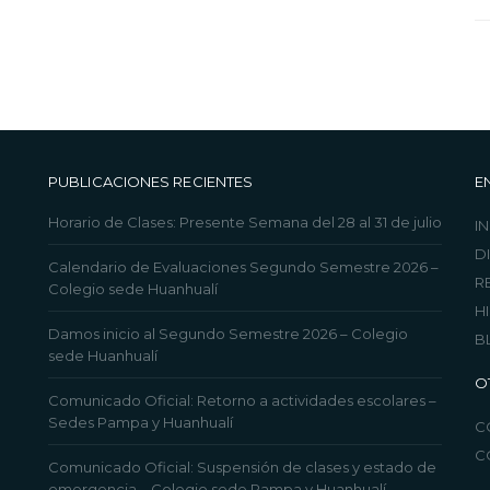
PUBLICACIONES RECIENTES
E
Horario de Clases: Presente Semana del 28 al 31 de julio
IN
D
Calendario de Evaluaciones Segundo Semestre 2026 –
R
Colegio sede Huanhualí
H
Damos inicio al Segundo Semestre 2026 – Colegio
B
sede Huanhualí
O
Comunicado Oficial: Retorno a actividades escolares –
Sedes Pampa y Huanhualí
C
C
Comunicado Oficial: Suspensión de clases y estado de
emergencia – Colegio sede Pampa y Huanhualí