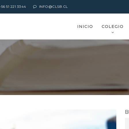
6 51 221 3344
INFO@CLSB.CL
INICIO
COLEGIO
B