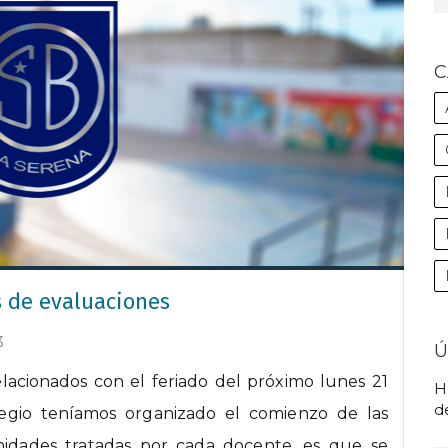
C
 de evaluaciones
3
Ú
lacionados con el feriado del próximo lunes 21
H
de
egio teníamos organizado el comienzo de las
nidades tratadas por cada docente, es que se