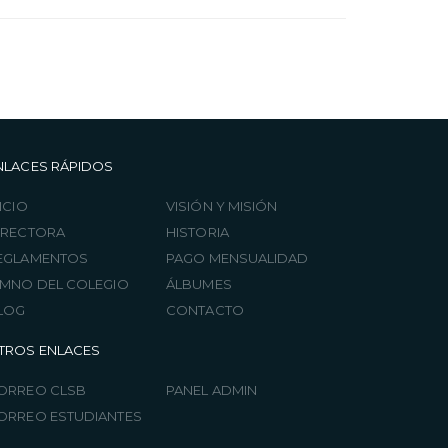
NLACES RÁPIDOS
ICIO
VISIÓN Y MISIÓN
IRECTORA
HISTORIA
EGLAMENTOS
PAGO MENSUALIDAD
IMNO DEL COLEGIO
ÁLBUMES
LOG
CONTACTO
TROS ENLACES
ORREO CLSB
PANEL ADMIN
ORREO ESTUDIANTES