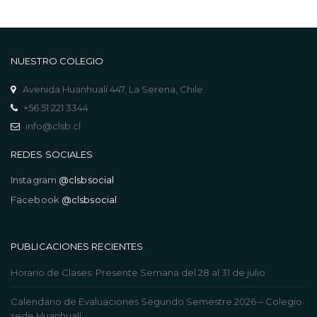
NUESTRO COLEGIO
Avenida Huanhualí 447, La Serena, Chile.
+56 51 221 3344
info@clsb.cl
REDES SOCIALES
Instagram
@clsbsocial
Facebook
@clsbsocial
PUBLICACIONES RECIENTES
Horario de Clases: Presente Semana del 28 al 31 de julio
Calendario de Evaluaciones Segundo Semestre 2026 – Colegio
sede Huanhualí