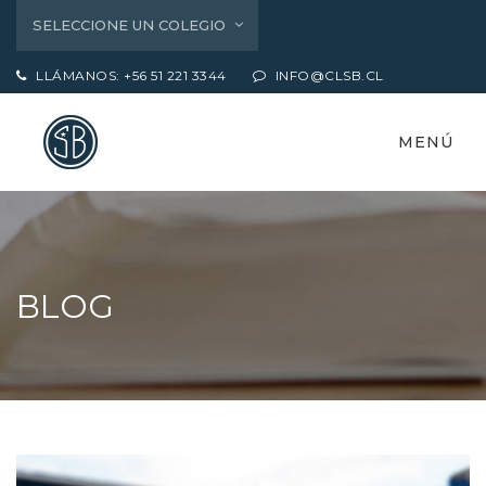
SELECCIONE UN COLEGIO
LLÁMANOS: +56 51 221 3344
INFO@CLSB.CL
MENÚ
BLOG