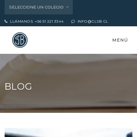
SELECCIONE UN COLEGIO
LLÁMANOS: +56 51 221 3344
INFO@CLSB.CL
MENÚ
BLOG