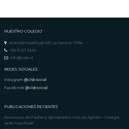
NUESTRO COLEGIO
Avenida Huanhualí 447, La Serena, Chile.
+56 51 221 3344
info@clsb.cl
REDES SOCIALES
Instagram
@clsbsocial
Facebook
@clsbsocial
PUBLICACIONES RECIENTES
Reuniones de Padres y Apoderados mes de Agosto – Colegio
sede Huanhualí