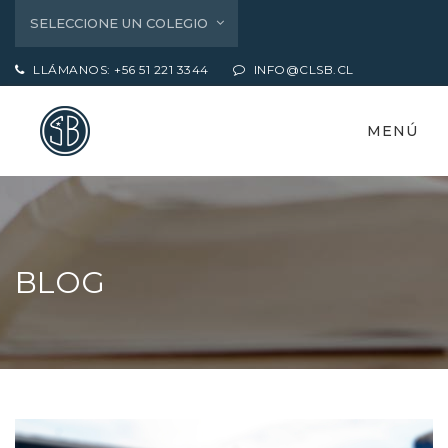
SELECCIONE UN COLEGIO
LLÁMANOS: +56 51 221 3344
INFO@CLSB.CL
MENÚ
BLOG