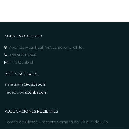
NUESTRO COLEGIO
Avenida Huanhualí 447, La Serena, Chile.
+56 51 221 3344
info@clsb.cl
REDES SOCIALES
Instagram
@clsbsocial
Facebook
@clsbsocial
PUBLICACIONES RECIENTES
Horario de Clases: Presente Semana del 28 al 31 de julio