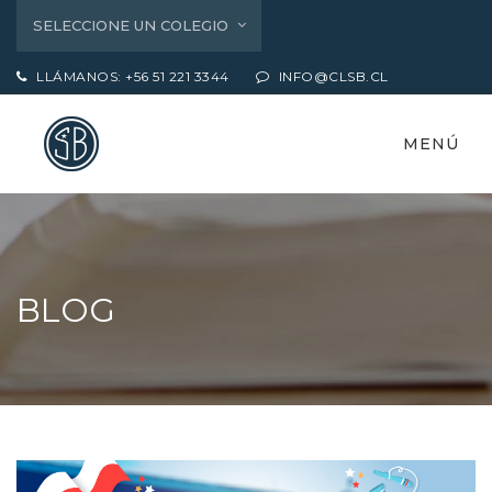
SELECCIONE UN COLEGIO
LLÁMANOS: +56 51 221 3344
INFO@CLSB.CL
MENÚ
BLOG