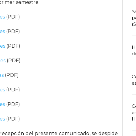
primer semestre.
Y
es
(PDF)
p
(
es
(PDF)
nes
(PDF)
H
de
nes
(PDF)
es
(PDF)
C
e
es
(PDF)
es
(PDF)
C
e
es
(PDF)
H
recepción del presente comunicado, se despide