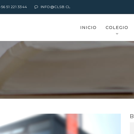
6 51 221 3344
INFO@CLSB.CL
INICIO
COLEGIO
B