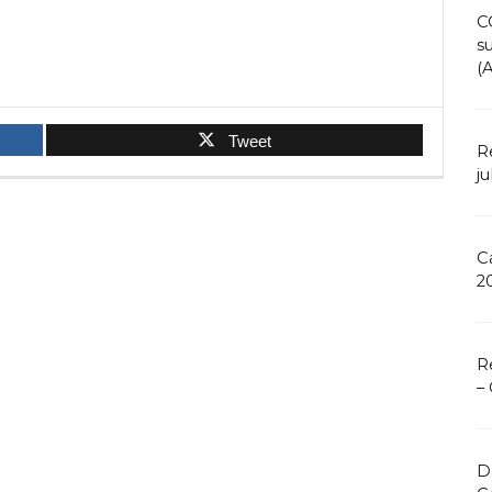
C
s
(
Tweet
R
ju
C
2
R
–
D