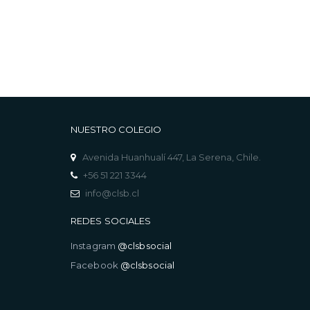
NUESTRO COLEGIO
Avenida Huanhualí 447, La Serena, Chile.
+56 51 221 3344
info@clsb.cl
REDES SOCIALES
Instagram
@clsbsocial
Facebook
@clsbsocial