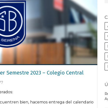
C
er Semestre 2023 – Colegio Central
77
Ú
erados:
R
A
ncuentren bien, hacemos entrega del calendario