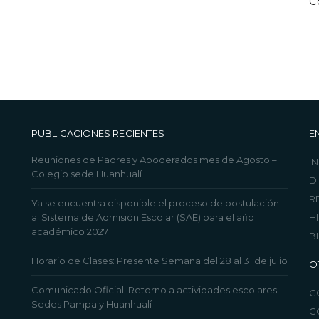
C
PUBLICACIONES RECIENTES
E
Reuniones de Padres y Apoderados mes de Agosto –
IN
Colegio sede Huanhualí
D
R
Ya se encuentra disponible el proceso de postulación
al Sistema de Admisión Escolar (SAE) para el año
H
académico 2027
B
Horario de Clases: Presente Semana del 28 al 31 de julio
O
Comunicado Oficial: Retorno a actividades escolares –
C
Sedes Pampa y Huanhualí
C