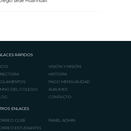
olegio sede Huanhualí
NLACES RÁPIDOS
ICIO
VISIÓN Y MISIÓN
IRECTORA
HISTORIA
EGLAMENTOS
PAGO MENSUALIDAD
IMNO DEL COLEGIO
ÁLBUMES
LOG
CONTACTO
TROS ENLACES
ORREO CLSB
PANEL ADMIN
ORREO ESTUDIANTES