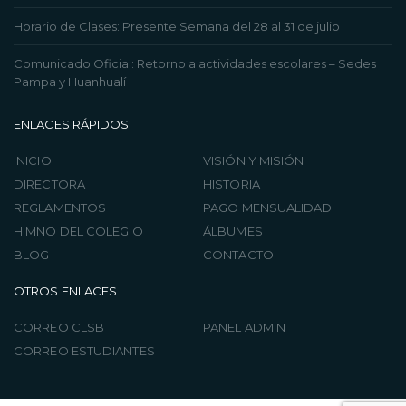
Horario de Clases: Presente Semana del 28 al 31 de julio
Comunicado Oficial: Retorno a actividades escolares – Sedes
Pampa y Huanhualí
ENLACES RÁPIDOS
INICIO
VISIÓN Y MISIÓN
DIRECTORA
HISTORIA
REGLAMENTOS
PAGO MENSUALIDAD
HIMNO DEL COLEGIO
ÁLBUMES
BLOG
CONTACTO
OTROS ENLACES
CORREO CLSB
PANEL ADMIN
CORREO ESTUDIANTES