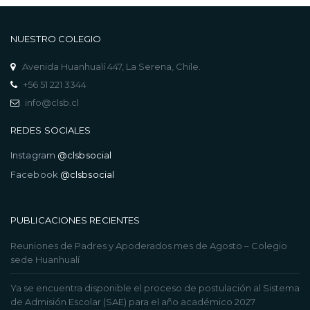
NUESTRO COLEGIO
Avenida Huanhualí 447, La Serena, Chile.
+56 51 221 3344
info@clsb.cl
REDES SOCIALES
Instagram
@clsbsocial
Facebook
@clsbsocial
PUBLICACIONES RECIENTES
Reuniones de Padres y Apoderados mes de Agosto – Colegio
sede Huanhualí
Ya se encuentra disponible el proceso de postulación al Sistema
de Admisión Escolar (SAE) para el año académico 2027