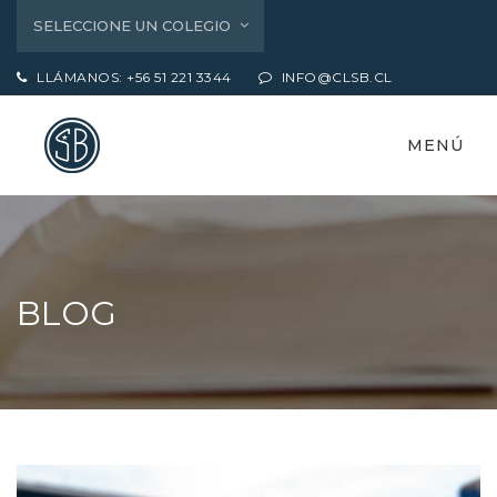
SELECCIONE UN COLEGIO
LLÁMANOS: +56 51 221 3344
INFO@CLSB.CL
MENÚ
BLOG