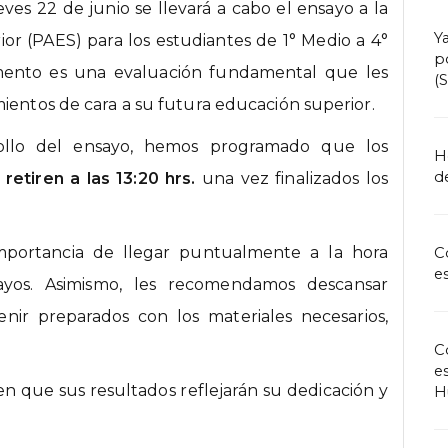
ves 22 de junio se llevará a cabo el ensayo a la
Y
r (PAES) para los estudiantes de 1° Medio a 4°
p
umento es una evaluación fundamental que les
(
mientos de cara a su futura educación superior.
rrollo del ensayo, hemos programado que los
H
de
retiren a las 13:20 hrs.
una vez finalizados los
importancia de llegar puntualmente a la hora
C
e
ayos. Asimismo, les recomendamos descansar
ir preparados con los materiales necesarios,
C
e
 que sus resultados reflejarán su dedicación y
H