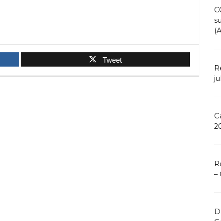
C
s
(
Tweet
R
ju
C
2
R
–
D