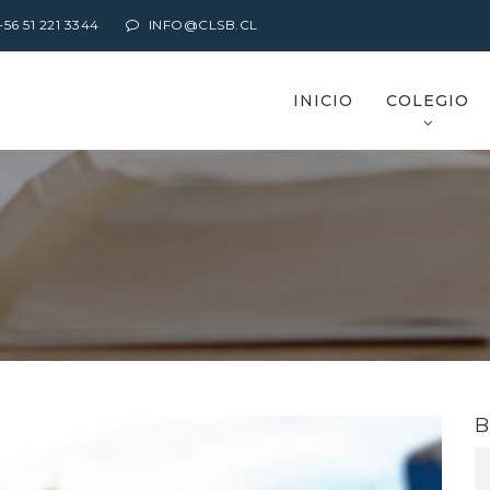
6 51 221 3344
INFO@CLSB.CL
INICIO
COLEGIO
B