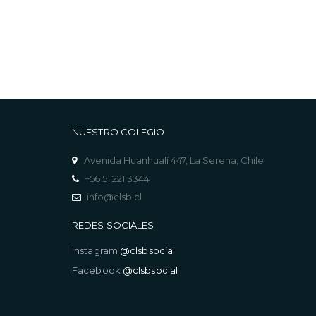
NUESTRO COLEGIO
Avenida Huanhualí 447, La Serena, Chile.
+56 51 221 3344
info@clsb.cl
REDES SOCIALES
Instagram
@clsbsocial
Facebook
@clsbsocial