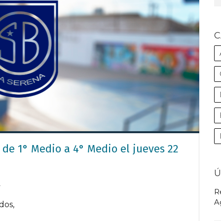
C
s de 1° Medio a 4° Medio el jueves 22
Ú
4
R
A
dos,