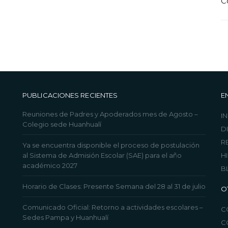
C
PUBLICACIONES RECIENTES
E
Reuniones de Padres y Apoderados mes de Agosto –
IN
Colegio sede Huanhualí
D
R
Ya se encuentra disponible el proceso de postulación
al Sistema de Admisión Escolar (SAE) para el año
H
académico 2027
B
Horario de Clases: Presente Semana del 28 al 31 de julio
O
Comunicado Oficial: Retorno a actividades escolares –
C
Sedes Pampa y Huanhualí
C