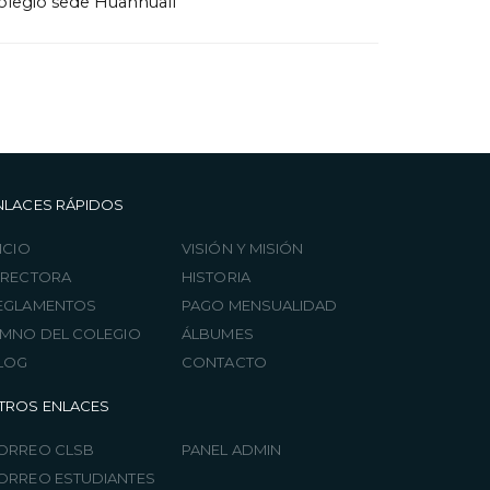
olegio sede Huanhualí
NLACES RÁPIDOS
ICIO
VISIÓN Y MISIÓN
IRECTORA
HISTORIA
EGLAMENTOS
PAGO MENSUALIDAD
IMNO DEL COLEGIO
ÁLBUMES
LOG
CONTACTO
TROS ENLACES
ORREO CLSB
PANEL ADMIN
ORREO ESTUDIANTES