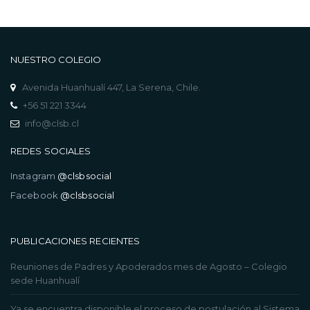
NUESTRO COLEGIO
Avenida Huanhualí 447, La Serena, Chile.
+56 51 221 3344
info@clsb.cl
REDES SOCIALES
Instagram
@clsbsocial
Facebook
@clsbsocial
PUBLICACIONES RECIENTES
Reuniones de Padres y Apoderados mes de Agosto – Colegio
sede Huanhualí
Ya se encuentra disponible el proceso de postulación al Sistema