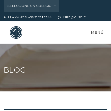
SELECCIONE UN COLEGIO
LLÁMANOS: +56 51 221 3344
INFO@CLSB.CL
MENÚ
BLOG