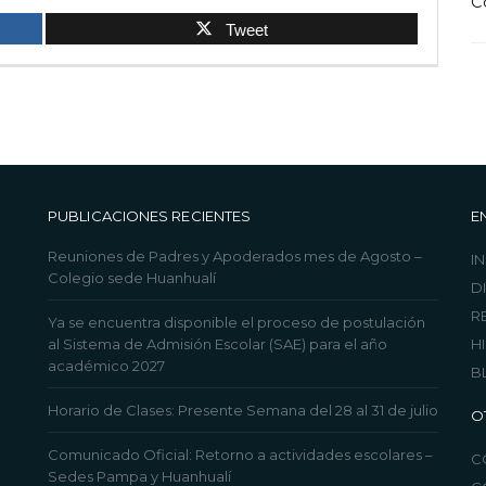
C
Tweet
PUBLICACIONES RECIENTES
E
Reuniones de Padres y Apoderados mes de Agosto –
IN
Colegio sede Huanhualí
D
R
Ya se encuentra disponible el proceso de postulación
al Sistema de Admisión Escolar (SAE) para el año
H
académico 2027
B
Horario de Clases: Presente Semana del 28 al 31 de julio
O
Comunicado Oficial: Retorno a actividades escolares –
C
Sedes Pampa y Huanhualí