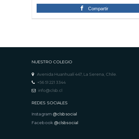
Compartir
NUESTRO COLEGIO
Avenida Huanhualí 447, La Serena, Chile.
+56 51 221 3344
info@clsb.cl
REDES SOCIALES
Instagram
@clsbsocial
Facebook
@clsbsocial