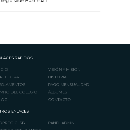
olegio sede Huanhualí
NLACES RÁPIDOS
ICIO
VISIÓN Y MISIÓN
IRECTORA
HISTORIA
EGLAMENTOS
PAGO MENSUALIDAD
IMNO DEL COLEGIO
ÁLBUMES
LOG
CONTACTO
TROS ENLACES
ORREO CLSB
PANEL ADMIN