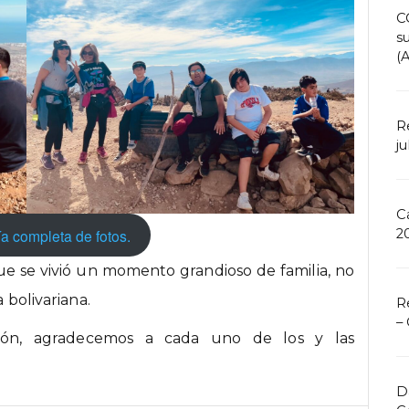
C
s
(
R
ju
C
ía completa de fotos.
2
 que se vivió un momento grandioso de familia, no
a bolivariana.
R
–
ión, agradecemos a cada uno de los y las
D