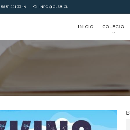
6 51 221 3344
INFO@CLSB.CL
INICIO
COLEGIO
B