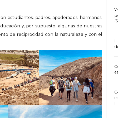
Y
p
ron estudiantes, padres, apoderados, hermanos,
(
a educación y, por supuesto, algunas de nuestras
to de reciprocidad con la naturaleza y con el
H
de
C
e
C
e
H