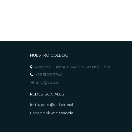
NUESTRO COLEGIO
Avenida Huanhualí 447, La Serena, Chile.
+56 51 221 3344
info@clsb.cl
REDES SOCIALES
Instagram
@clsbsocial
Facebook
@clsbsocial