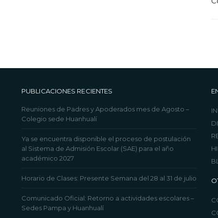
C
PUBLICACIONES RECIENTES
E
Reuniones de Padres y Apoderados mes de Agosto –
IN
Colegio sede Huanhualí
D
R
Ya se encuentra disponible el proceso de postulación
al Sistema de Admisión Escolar (SAE) para el año
H
académico 2027
B
Horario de Clases: Presente Semana del 28 al 31 de julio
O
Comunicado Oficial: Retorno a actividades escolares –
C
Sedes Pampa y Huanhualí
C