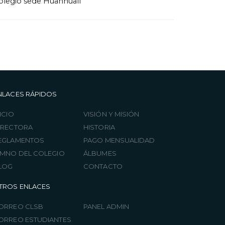
olegio sede Huanhualí
NLACES RÁPIDOS
ICIO
VISIÓN Y MISIÓN
IRECTORA
HISTORIA
EGLAMENTOS
PAGO MENSUALIDAD
IMNO DEL COLEGIO
ÁLBUMES
LOG
CONTACTO
TROS ENLACES
ORREO CLSB
PANEL ADMIN
ORREO ESTUDIANTES