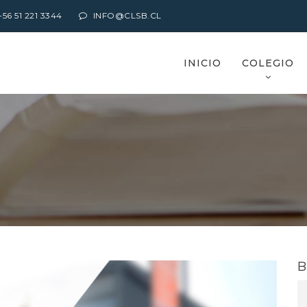
6 51 221 3344
INFO@CLSB.CL
INICIO
COLEGIO
B