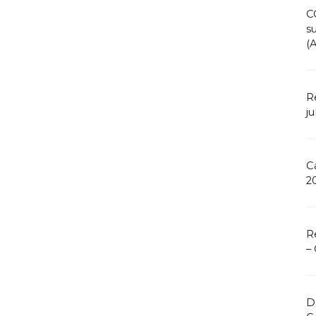
C
s
(
R
ju
C
2
R
–
D