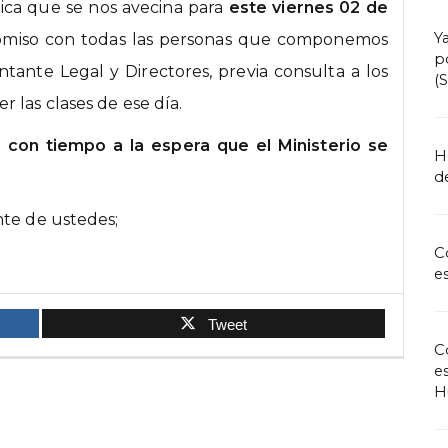
gica que se nos avecina para
este viernes 02 de
Y
romiso con todas las personas que componemos
p
ntante Legal y Directores, previa consulta a los
(
 las clases de ese día.
o con tiempo a la espera que el Ministerio se
H
de
nte de ustedes;
C
e
Tweet
C
e
H