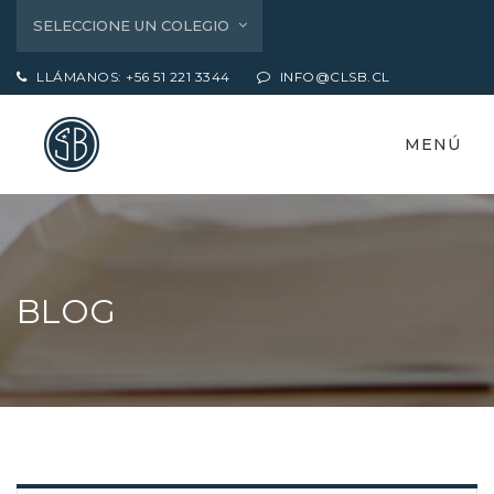
SELECCIONE UN COLEGIO
LLÁMANOS: +56 51 221 3344
INFO@CLSB.CL
MENÚ
BLOG