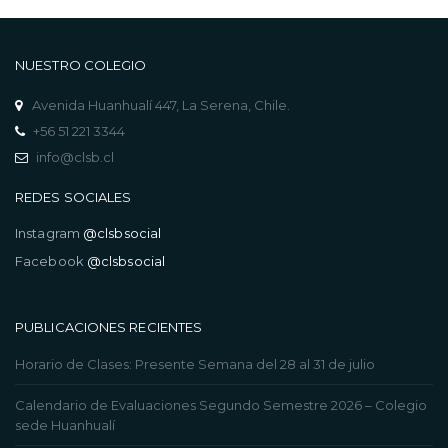
NUESTRO COLEGIO
Avenida Huanhualí 447, La Serena, Chile.
+56 51 221 3344
info@clsb.cl
REDES SOCIALES
Instagram
@clsbsocial
Facebook
@clsbsocial
PUBLICACIONES RECIENTES
Horario de Clases: Presente Semana del 28 al 31 de julio
Calendario de Evaluaciones Segundo Semestre 2026 – Colegio
sede Huanhualí