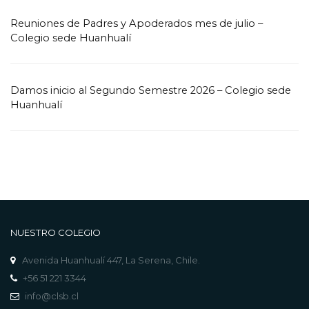
Reuniones de Padres y Apoderados mes de julio –
Colegio sede Huanhualí
Damos inicio al Segundo Semestre 2026 – Colegio sede
Huanhualí
NUESTRO COLEGIO
Avenida Huanhualí 447, La Serena, Chile.
+56 51 221 3344
info@clsb.cl