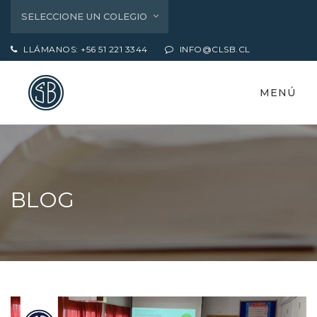
SELECCIONE UN COLEGIO
LLÁMANOS: +56 51 221 3344
INFO@CLSB.CL
MENÚ
BLOG