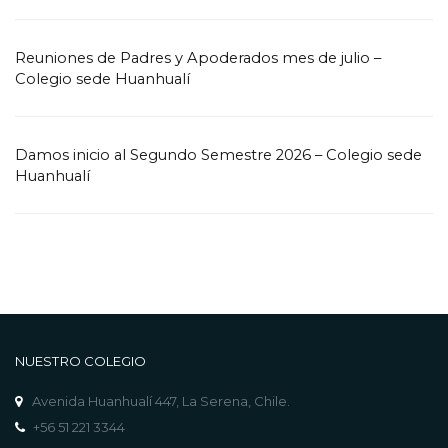
Reuniones de Padres y Apoderados mes de julio –
Colegio sede Huanhualí
Damos inicio al Segundo Semestre 2026 – Colegio sede
Huanhualí
NUESTRO COLEGIO
Avenida Huanhualí 447, La Serena, Chile.
+56 51 221 3344