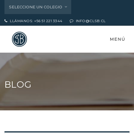
SELECCIONE UN COLEGIO
LLÁMANOS: +56 51 221 3344
INFO@CLSB.CL
MENÚ
BLOG