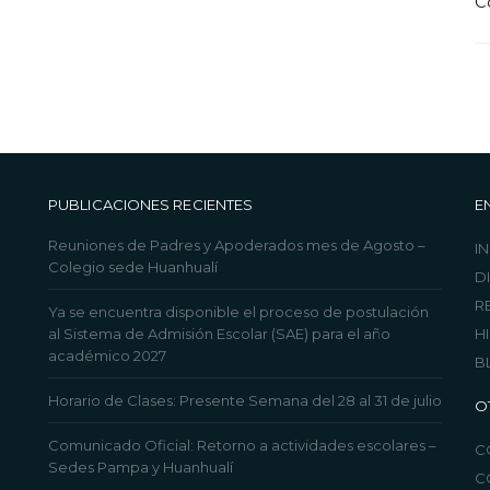
C
PUBLICACIONES RECIENTES
E
Reuniones de Padres y Apoderados mes de Agosto –
IN
Colegio sede Huanhualí
D
R
Ya se encuentra disponible el proceso de postulación
al Sistema de Admisión Escolar (SAE) para el año
H
académico 2027
B
Horario de Clases: Presente Semana del 28 al 31 de julio
O
Comunicado Oficial: Retorno a actividades escolares –
C
Sedes Pampa y Huanhualí
C