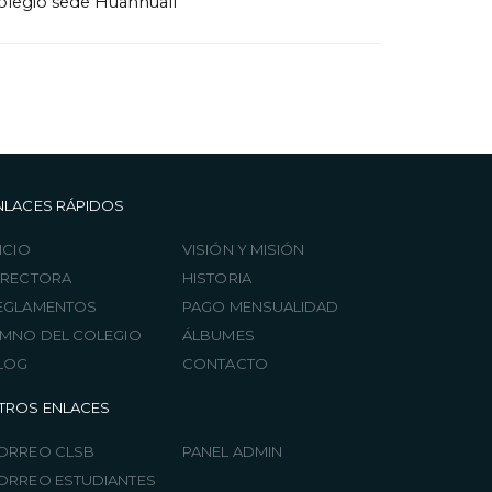
olegio sede Huanhualí
NLACES RÁPIDOS
ICIO
VISIÓN Y MISIÓN
IRECTORA
HISTORIA
EGLAMENTOS
PAGO MENSUALIDAD
IMNO DEL COLEGIO
ÁLBUMES
LOG
CONTACTO
TROS ENLACES
ORREO CLSB
PANEL ADMIN
ORREO ESTUDIANTES