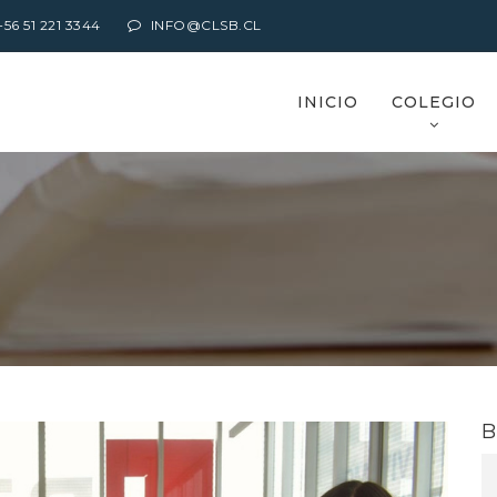
6 51 221 3344
INFO@CLSB.CL
INICIO
COLEGIO
B