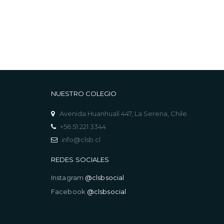
NUESTRO COLEGIO
Avenida Huanhualí 447, La Serena, Chile.
+56 51 221 3344
info@clsb.cl
REDES SOCIALES
Instagram
@clsbsocial
Facebook
@clsbsocial