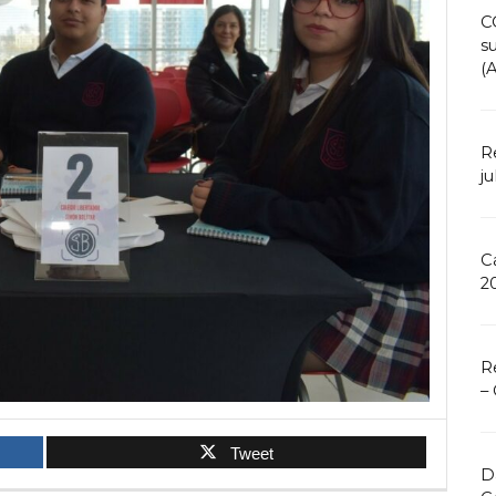
C
s
(
R
ju
C
2
R
–
Tweet
D