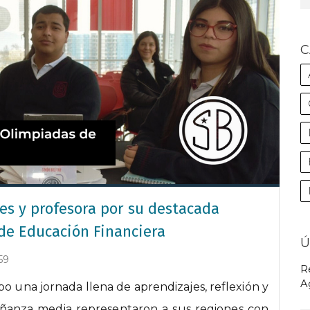
C
es y profesora por su destacada
 de Educación Financiera
Ú
59
R
A
bo una jornada llena de aprendizajes, reflexión y
ñanza media representaron a sus regiones con