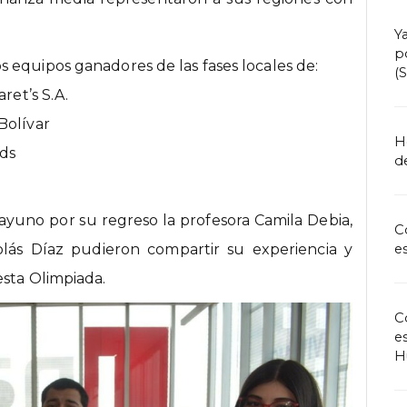
Y
p
 equipos ganadores de las fases locales de:
(
ret’s S.A.
Bolívar
H
ds
de
ayuno por su regreso la profesora Camila Debia,
C
olás Díaz pudieron compartir su experiencia y
e
esta Olimpiada.
C
e
H