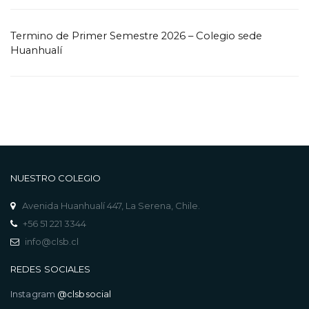
Termino de Primer Semestre 2026 – Colegio sede
Huanhualí
NUESTRO COLEGIO
Avenida Huanhualí 447, La Serena, Chile.
+56 51 221 3344
info@clsb.cl
REDES SOCIALES
Instagram
@clsbsocial