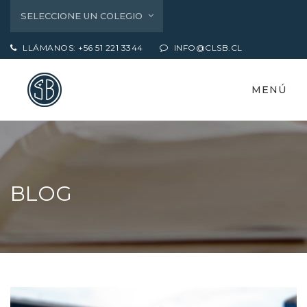
SELECCIONE UN COLEGIO
LLÁMANOS: +56 51 221 3344
INFO@CLSB.CL
MENÚ
BLOG