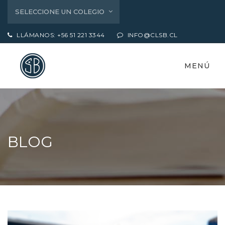
SELECCIONE UN COLEGIO
LLÁMANOS: +56 51 221 3344
INFO@CLSB.CL
MENÚ
BLOG