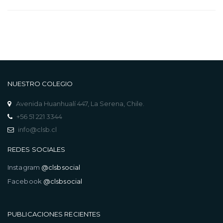
NUESTRO COLEGIO
Avenida Huanhualí 447, La Serena, Chile.
+56 51 221 3344
info@clsb.cl
REDES SOCIALES
Instagram
@clsbsocial
Facebook
@clsbsocial
PUBLICACIONES RECIENTES